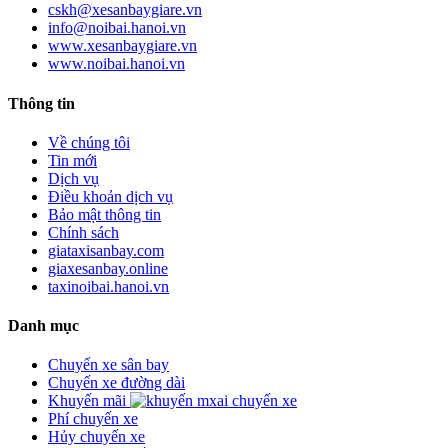
cskh@xesanbaygiare.vn
info@noibai.hanoi.vn
www.xesanbaygiare.vn
www.noibai.hanoi.vn
Thông tin
Về chúng tôi
Tin mới
Dịch vụ
Điều khoản dịch vụ
Bảo mật thông tin
Chính sách
giataxisanbay.com
giaxesanbay.online
taxinoibai.hanoi.vn
Danh mục
Chuyến xe sân bay
Chuyến xe đường dài
Khuyến mãi
Phí chuyến xe
Hủy chuyến xe