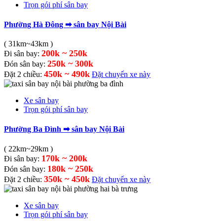
Trọn gói phí sân bay
Phường Hà Đông ➡ sân bay Nội Bài
( 31km~43km )
200k ~ 250k
Đi sân bay:
250k ~ 300k
Đón sân bay:
450k ~ 490k
Đặt 2 chiều:
Đặt chuyến xe này
Xe sân bay
Trọn gói phí sân bay
Phường Ba Đình ➡ sân bay Nội Bài
( 22km~29km )
170k ~ 200k
Đi sân bay:
180k ~ 250k
Đón sân bay:
350k ~ 450k
Đặt 2 chiều:
Đặt chuyến xe này
Xe sân bay
Trọn gói phí sân bay