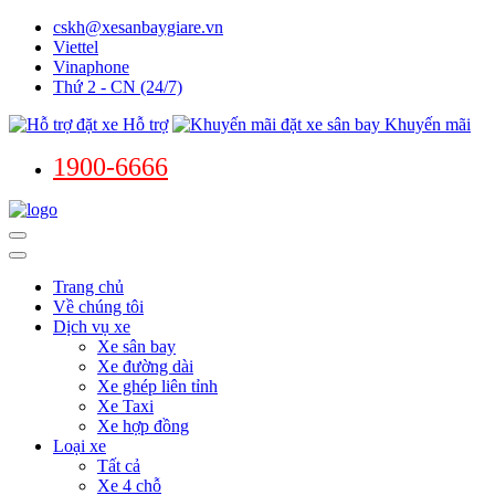
cskh@xesanbaygiare.vn
Viettel
Vinaphone
Thứ 2 - CN (24/7)
Hỗ trợ
Khuyến mãi
1900-6666
Trang chủ
Về chúng tôi
Dịch vụ xe
Xe sân bay
Xe đường dài
Xe ghép liên tỉnh
Xe Taxi
Xe hợp đồng
Loại xe
Tất cả
Xe 4 chỗ