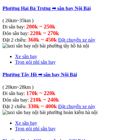
Phường Hai Bà Trưng ➡ sân bay Nội Bài
( 26km~35km )
200k ~ 250k
Đi sân bay:
220k ~ 270k
Đón sân bay:
360k ~ 450k
Đặt 2 chiều:
Đặt chuyến xe này
Xe sân bay
Trọn gói phí sân bay
Phường Tây Hồ ➡ sân bay Nội Bài
( 20km~28km )
170k ~ 220k
Đi sân bay:
210k ~ 240k
Đón sân bay:
330k ~ 400k
Đặt 2 chiều:
Đặt chuyến xe này
Xe sân bay
Trọn gói phí sân bay